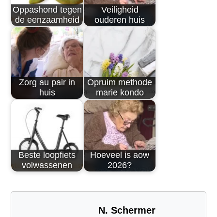
Oppashond tegen
Veiligheid
de eenzaamheid
ouderen huis
Zorg au pair in
Opruim methode
huis
marie kondo
Beste loopfiets
Hoeveel is aow
volwassenen
2026?
N. Schermer