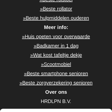
»Beste rollator
»Beste hulpmiddelen ouderen
Meer info:
»Huis opeten voor overwaarde
»Badkamer in 1 dag
»Wat kost tafeltje dekje
»Scootmobiel
»Beste smartphone senioren
»Beste zorgverzekering senioren
Over ons
HRDLPN B.V.
KvK-nummer: 61584185