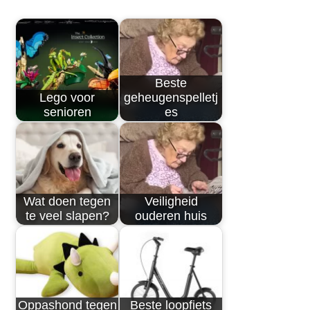
Beste
Lego voor
geheugenspelletj
senioren
es
Wat doen tegen
Veiligheid
te veel slapen?
ouderen huis
Oppashond tegen
Beste loopfiets