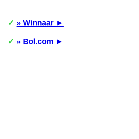
» Winnaar ►
» Bol.com ►