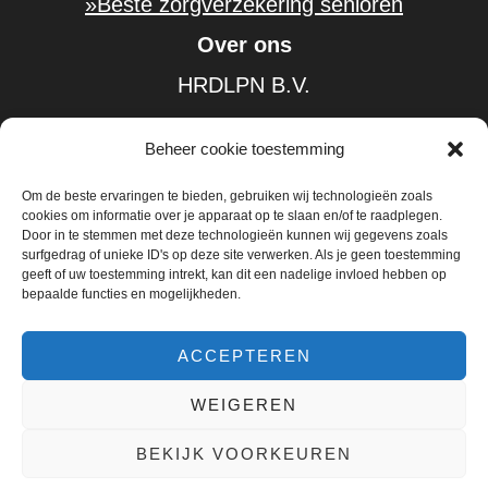
»Beste zorgverzekering senioren
Over ons
HRDLPN B.V.
KvK-nummer: 61584185
Beheer cookie toestemming
BTW-nummer: NL854402226B01
Om de beste ervaringen te bieden, gebruiken wij technologieën zoals
»Over
cookies om informatie over je apparaat op te slaan en/of te raadplegen.
Door in te stemmen met deze technologieën kunnen wij gegevens zoals
»Traplift prijs
surfgedrag of unieke ID's op deze site verwerken. Als je geen toestemming
geeft of uw toestemming intrekt, kan dit een nadelige invloed hebben op
»Adverteren
bepaalde functies en mogelijkheden.
ACCEPTEREN
WEIGEREN
© 2015 - 2026 SAMENOUD.NL
GEMIDDELDE
BEOORDELING:
4.6/5 STERREN |
BEKIJK
BEKIJK VOORKEUREN
BEOORDELINGEN
||
HOME
|
CONTACT
|