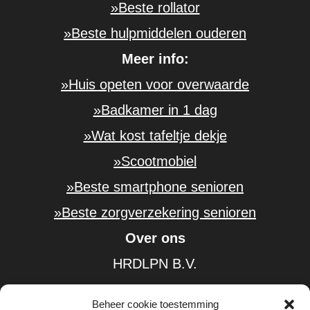
»Beste rollator
»Beste hulpmiddelen ouderen
Meer info:
»Huis opeten voor overwaarde
»Badkamer in 1 dag
»Wat kost tafeltje dekje
»Scootmobiel
»Beste smartphone senioren
»Beste zorgverzekering senioren
Over ons
HRDLPN B.V.
KvK-nummer: 61584185
Beheer cookie toestemming