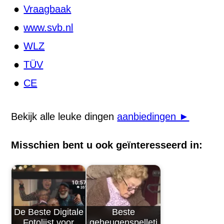
Vraagbaak
www.svb.nl
WLZ
TÜV
CE
Bekijk alle leuke dingen
aanbiedingen ►
Misschien bent u ook geïnteresseerd in:
De Beste Digitale
Beste
Fotolijst voor
geheugenspelletj