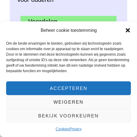
Voordelen
Beheer cookie toestemming
Zeer degelijke bouw
Om de beste ervaringen te bieden, gebruiken wij technologieën zoals
cookies om informatie over je apparaat op te slaan en/of te raadplegen.
Comfortabele zithouding
Door in te stemmen met deze technologieën kunnen wij gegevens zoals
surfgedrag of unieke ID's op deze site verwerken. Als je geen toestemming
Veel weerstandsniveaus
geeft of uw toestemming intrekt, kan dit een nadelige invloed hebben op
bepaalde functies en mogelijkheden.
Nadelen
ACCEPTEREN
Hogere aanschafprijs
WEIGEREN
BEKIJK VOORKEUREN
» Bekijk de prijs ►
Cookies
Privacy