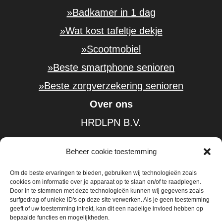
»Badkamer in 1 dag
»Wat kost tafeltje dekje
»Scootmobiel
»Beste smartphone senioren
»Beste zorgverzekering senioren
Over ons
HRDLPN B.V.
KvK-nummer: 61584185
Beheer cookie toestemming
BTW-nummer: NL854402226B01
Om de beste ervaringen te bieden, gebruiken wij technologieën zoals
»Over
cookies om informatie over je apparaat op te slaan en/of te raadplegen.
Door in te stemmen met deze technologieën kunnen wij gegevens zoals
»Traplift prijs
surfgedrag of unieke ID's op deze site verwerken. Als je geen toestemming
geeft of uw toestemming intrekt, kan dit een nadelige invloed hebben op
»Adverteren
bepaalde functies en mogelijkheden.